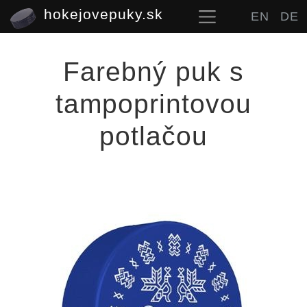
hokejovepuky.sk
EN
DE
Farebný puk s
tampoprintovou
potlačou