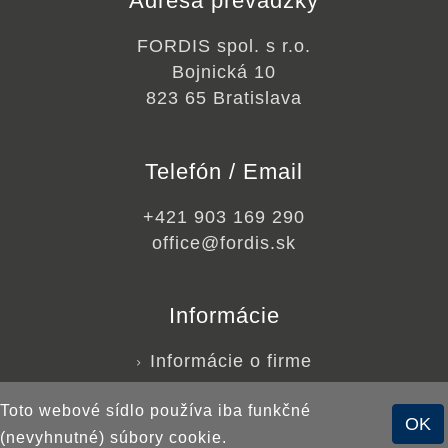
Adresa prevádzky
FORDIS spol. s r.o.
Bojnická 10
823 65 Bratislava
Telefón / Email
+421 903 169 290
office@fordis.sk
Informácie
Informácie o firme
Toto webové sídlo používa iba funkčné
OK
© 2026 hokejovepuky.sk
(nevyhnutné) súbory cookie.