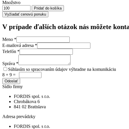
Množstvo
Vyžiadať cenovú ponuku
V prípade ďalších otázok nás môžete kont
Meno
*
E-mailová adresa
*
Telefón
*
Správa
*
Súhlasím so spracovaním údajov výhradne na komunikáciu
8 + 9 =
Sídlo firmy
FORDIS spol. s r.o.
Chrobákova 6
841 02 Bratislava
Adresa prevádzky
FORDIS spol. s r.o.