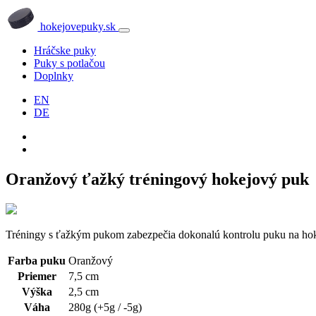
hokejovepuky.sk
Hráčske puky
Puky s potlačou
Doplnky
EN
DE
Oranžový ťažký tréningový hokejový puk
Tréningy s ťažkým pukom zabezpečia dokonalú kontrolu puku na hoke
Farba puku
Oranžový
Priemer
7,5 cm
Výška
2,5 cm
Váha
280g (+5g / -5g)